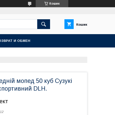
Кошик
Кошик
ОЗВРАТ И ОБМЕН
едній мопед 50 куб Сузукі
 спортивний DLH.
ект
12