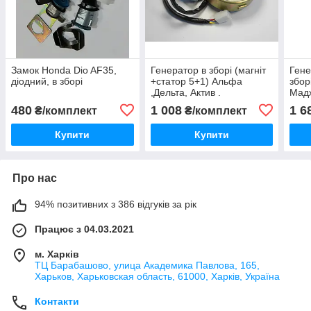
Замок Honda Dio AF35,
Генератор в зборі (магніт
Гене
діодний, в зборі
+статор 5+1) Альфа
збор
,Дельта, Актив .
Мадж
480
1 008
1 6
₴/комплект
₴/комплект
Купити
Купити
Про нас
94% позитивних з 386 відгуків за рік
Працює з 04.03.2021
м. Харків
ТЦ Барабашово, улица Академика Павлова, 165,
Харьков, Харьковская область, 61000, Харків, Україна
Контакти