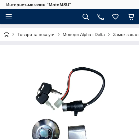
Интернет-магазин "MotoMSU"
Товари та послуги
Мопеди Alpha і Delta
Замок запал