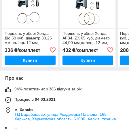
Поршень у зборі Хонда
Поршень у зборі Хонда
Порш
Діо 50 куб, діаметр 39,25
AF34, ZX 65 куб, діаметр
куб,
мм,палець 12 мм,
44,00 мм,палець 12 мм,
мм,п
Тайвань Sharmo.
Тайвань Sharmo.
Тайв
336
432
288
₴/комплект
₴/комплект
Купити
Купити
Про нас
94% позитивних з 386 відгуків за рік
Працює з 04.03.2021
м. Харків
ТЦ Барабашово, улица Академика Павлова, 165,
Харьков, Харьковская область, 61000, Харків, Україна